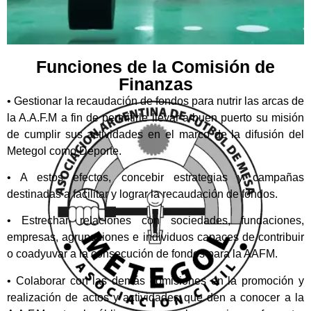
Funciones de la Comisión de
Finanzas
• Gestionar la recaudación de fondos para nutrir las arcas de
la A.A.F.M a fin de permitirle llevar a buen puerto su misión
de cumplir sus actividades en el marco de la difusión del
Metegol como Deporte.
• A estos efectos, concebir estrategias y campañas
destinadas a facilitar y lograr la recaudación de fondos.
• Estrechar relaciones con sociedades, fundaciones,
empresas, agrupaciones e individuos capaces de contribuir
o coadyuvar a la consecución de fondos para la AAFM.
• Colaborar con las demás comisiones en la promoción y
realización de actos y actividades que den a conocer a la