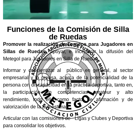
Funciones de la Comisión de Silla
de Ruedas
Promover la realización de Torneos para Jugadores en
Sillas de Ruedas
, apoyar, e incentivar la difusión del
Metegol para Jugadores en Silla de Ruedas.
Informar y concientizar al público en general, al sector
empresarial y la prensa, acerca de la potencialidad de la
persona con discapacidad en la práctica deportiva, tanto en,
la participación en competencias amateur y alto
rendimiento, todo ello como factor de afirmación y de
valorización de la autoestima.
Articular con las comisiones de Ligas y Clubes y Deportiva
para consolidar los objetivos.