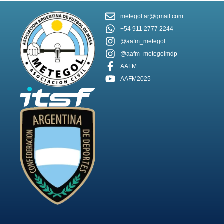
metegol.ar@gmail.com
+54 911 2777 2244
@aafm_metegol
@aafm_metegolmdp
AAFM
AAFM2025