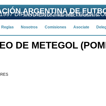
ACIÓN ARGENTINA DE FUTB
1997 DIFUNDIENDO EL METEGOL C
SITIO OFICIAL DE LA REPÚBLICA ARGENTINA
Reglas
Nosotros
Comisiones
Asociate
Dele
EO DE METEGOL (POM
IRES