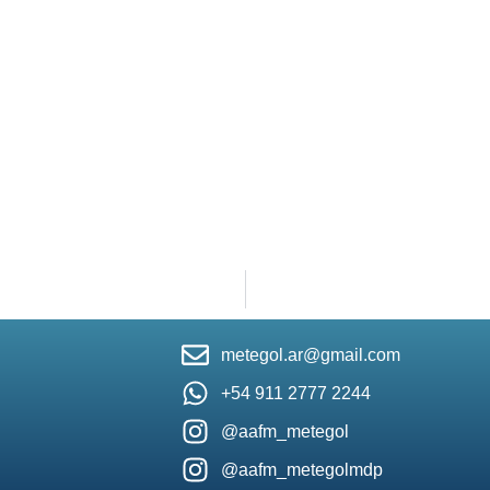
metegol.ar@gmail.com
+54 911 2777 2244
@aafm_metegol
@aafm_metegolmdp